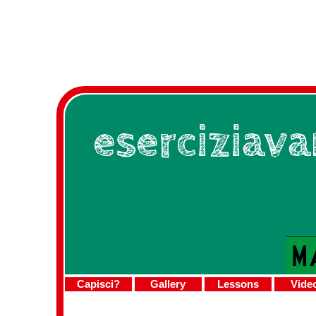
eserciziav
Capisci?
Gallery
Lessons
Vide